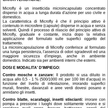
Microfly è un insetticida microincapsulato concentrato
disperso in acqua a lunga durata d'azione per uso civile e
domestico.
La caratteristica di Microfly è che il principio attivo è
contenuto in microsfere (capsule) disperse in acqua e senza
solventi. Quindi il processo di rilascio del principio attivo di
Microfly, graduale e costante, inizia dopo la relativa
applicazione del formulato sulle superfici oggetto del
trattamento.
La microincapsulazione di Microfly conferisce al formulato
una lunga persistenza, l'assenza di odori sgradevoli ed una
maggiore sicurezza d'impiego, anche in ambiente
domestico. Indicato sia per ambienti interni che esterni.
DOSI E MODALITA' D'IMPIEGO:
Contro mosche e zanzare:
Il prodotto si usa diluito in
acqua allo 0,5 - 1 % (500/1000 ml. per 100 litri d'acqua) in
funzione del livello di infestazione, irrorando superfici
murali, finestre, davanzali e aree verdi dovesi posano e
annidano gli insetti.
Contro blatte, scarafaggi, insetti stiscianti:
irrorare con
pompa a pressione i luoghi dove solitamente vivono e si