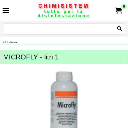
0
<< Indietro
MICROFLY - litri 1