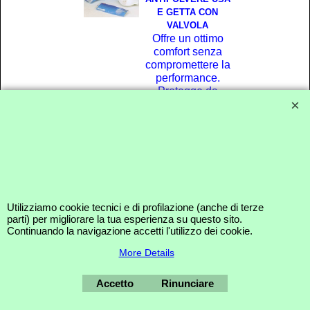
E GETTA CON
VALVOLA
Offre un ottimo
comfort senza
compromettere la
performance.
Protegge da
moderati livelli di
polvere, fumi e
nebbie tipiche di
molti ambienti di
lavoro industriali
che necessitano
di una protezione
FFP1.
Utilizziamo cookie tecnici e di profilazione (anche di terze
Fare clic qui
parti) per migliorare la tua esperienza su questo sito.
Continuando la navigazione accetti l'utilizzo dei cookie.
More Details
© CHIMISISTEM DI CONTI MAURO - VIA VAL GRANA 33 - 00141 ROMA -
TEL. 06 88642700 - FAX 06 8125382
Accetto
Rinunciare
Negozio Internet creati
con il eCommerce
software ShopFactory