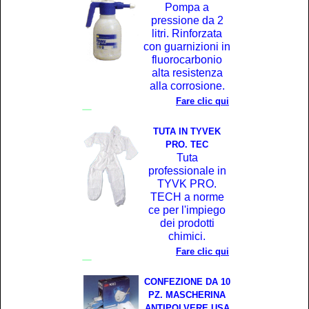
Pompa a
pressione da 2
litri. Rinforzata
con guarnizioni in
fluorocarbonio
alta resistenza
alla corrosione.
Fare clic qui
TUTA IN TYVEK
PRO. TEC
Tuta
professionale in
TYVK PRO.
TECH a norme
ce per l'impiego
dei prodotti
chimici.
Fare clic qui
CONFEZIONE DA 10
PZ. MASCHERINA
ANTIPOLVERE USA