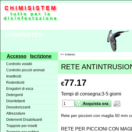
CHIMISISTEM
<< Indietro
Accesso
Iscrizione
Controllo volatili
RETE ANTINTRUSIONE 
Controllo piccoli animali
Insetticidi
77.17
Rodenticidi
€
Erogatori di esca
Tempi di consegna:
3-5 giorni
Detergenti
Disinfettanti
Acquista ora
Desodorizzanti
Attrezzature
Rete per piccioni con maglia 50 mm c
Deterrenti Disabituanti
Trappole per insetti
RETE PER PICCIONI CON MAG