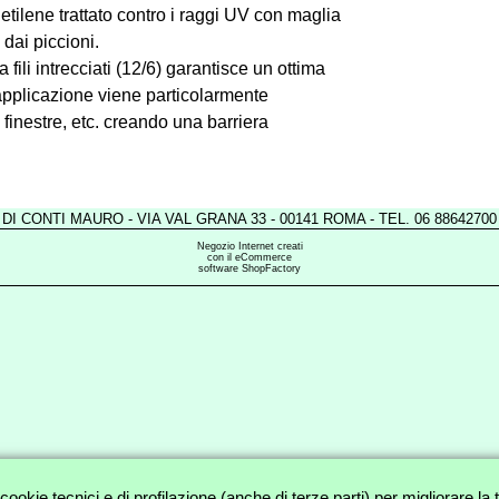
etilene trattato contro i raggi UV con maglia
dai piccioni.
fili intrecciati (12/6) garantisce un ottima
 applicazione viene particolarmente
 finestre, etc. creando una barriera
I CONTI MAURO - VIA VAL GRANA 33 - 00141 ROMA - TEL. 06 88642700 
Negozio Internet creati
con il eCommerce
software ShopFactory
cookie tecnici e di profilazione (anche di terze parti) per migliorare la 