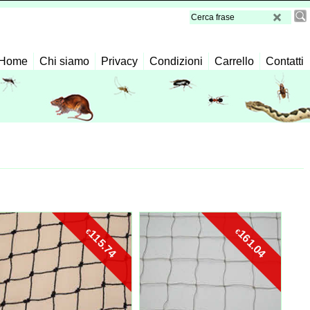
Home
Chi siamo
Privacy
Condizioni
Carrello
Contatti
€
€
115.74
161.04