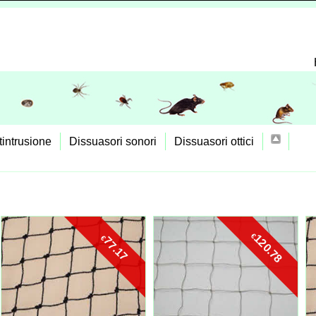
tintrusione
Dissuasori sonori
Dissuasori ottici
€
120.78
€
77.17