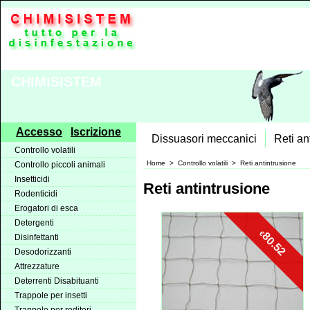
CHIMISISTEM
Accesso
Iscrizione
Dissuasori meccanici
Reti an
Controllo volatili
Home
>
Controllo volatili
>
Reti antintrusione
Controllo piccoli animali
Insetticidi
Reti antintrusione
Rodenticidi
Erogatori di esca
Detergenti
€
80.52
Disinfettanti
Desodorizzanti
Attrezzature
Deterrenti Disabituanti
Trappole per insetti