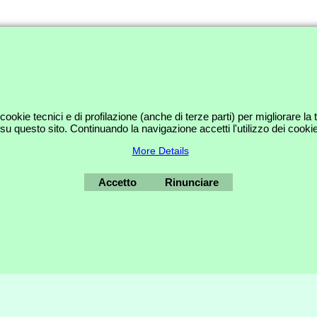
I CONTI MAURO - VIA VAL GRANA 33 - 00141 ROMA - TEL. 06 88642700 
cookie tecnici e di profilazione (anche di terze parti) per migliorare la 
u questo sito. Continuando la navigazione accetti l'utilizzo dei cookie
Negozio Internet creati
con il eCommerce
software ShopFactory
More Details
Accetto
Rinunciare