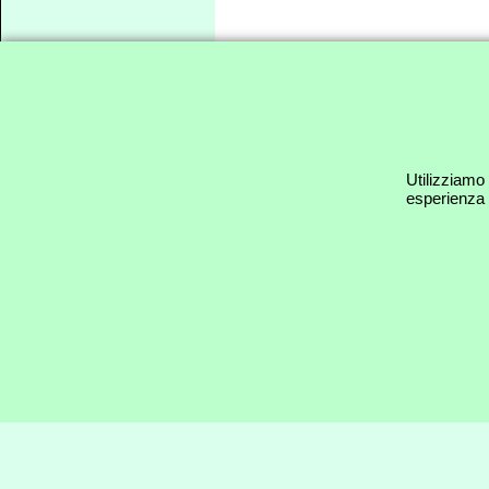
© CHIMISISTEM D
Utilizziamo 
esperienza s