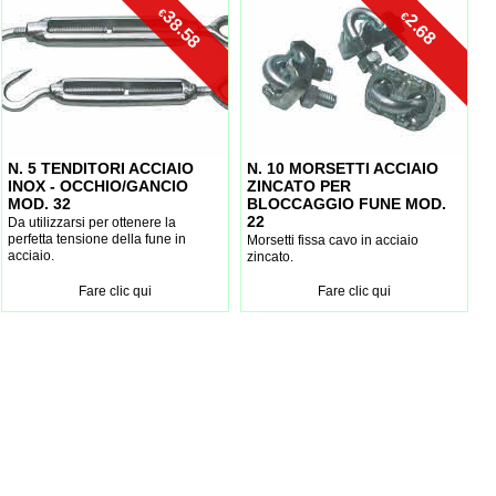
€
38.58
€
2.68
N. 5 TENDITORI ACCIAIO
N. 10 MORSETTI ACCIAIO
INOX - OCCHIO/GANCIO
ZINCATO PER
MOD. 32
BLOCCAGGIO FUNE MOD.
22
Da utilizzarsi per ottenere la
perfetta tensione della fune in
Morsetti fissa cavo in acciaio
acciaio.
zincato.
Fare clic qui
Fare clic qui