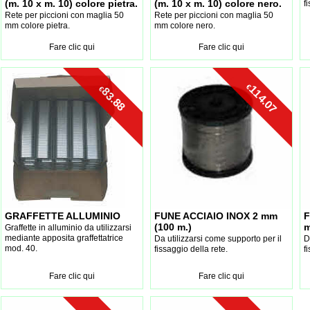
(m. 10 x m. 10) colore pietra.
(m. 10 x m. 10) colore nero.
f
Rete per piccioni con maglia 50
Rete per piccioni con maglia 50
mm colore pietra.
mm colore nero.
Fare clic qui
Fare clic qui
€
114.07
€
83.88
GRAFFETTE ALLUMINIO
FUNE ACCIAIO INOX 2 mm
F
(100 m.)
m
Graffette in alluminio da utilizzarsi
mediante apposita graffettatrice
Da utilizzarsi come supporto per il
D
mod. 40.
fissaggio della rete.
f
Fare clic qui
Fare clic qui