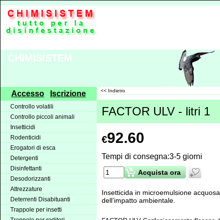
CHIMISISTEM
<< Indietro
Accesso
Iscrizione
Controllo volatili
FACTOR ULV - litri 1
Controllo piccoli animali
Insetticidi
92.60
Rodenticidi
€
Erogatori di esca
Tempi di consegna:
3-5 giorni
Detergenti
Disinfettanti
Acquista ora
Desodorizzanti
Attrezzature
Insetticida in microemulsione acquosa
Deterrenti Disabituanti
dell’impatto ambientale.
Trappole per insetti