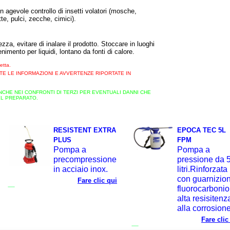
agevole controllo di insetti volatori (mosche,
atte, pulci, zecche, cimici).
rezza, evitare di inalare il prodotto. Stoccare in luoghi
enimento per liquidi, lontano da fonti di calore.
etta.
E LE INFORMAZIONI E AVVERTENZE RIPORTATE IN
NCHE NEI CONFRONTI DI TERZI PER EVENTUALI DANNI CHE
L PREPARATO.
RESISTENT EXTRA
EPOCA TEC 5L
PLUS
FPM
Pompa a
Pompa a
precompressione
pressione da 
in acciaio inox.
litri.Rinforzata
con guarnizion
Fare clic qui
fluorocarbonio
alta resisitenz
alla corrosione
Fare clic