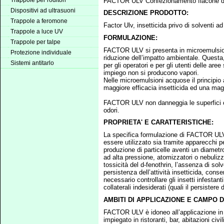
Trappole per roditori
FACTOR ULV Confezionamento flacone da 
Dispositivi ad ultrasuoni
DESCRIZIONE PRODOTTO:
Trappole a feromone
Factor Ulv, insetticida privo di solventi 
Trappole a luce UV
FORMULAZIONE:
Trappole per talpe
FACTOR ULV si presenta in microemulsion
Protezione individuale
riduzione dell’impatto ambientale. Questa
Sistemi antitarlo
per gli operatori e per gli utenti delle ar
impiego non si producono vapori.
Nelle microemulsioni acquose il principio 
maggiore efficacia insetticida ed una magg
FACTOR ULV non danneggia le superfici con
odori.
PROPRIETA' E CARATTERISTICHE:
La specifica formulazione di FACTOR ULV c
essere utilizzato sia tramite apparecchi 
produzione di particelle aventi un diametr
ad alta pressione, atomizzatori o nebulizz
tossicità del d-fenothrin, l’assenza di sol
persistenza dell’attività insetticida, con
necessario controllare gli insetti infestant
collaterali indesiderati (quali il persistere 
AMBITI DI APPLICAZIONE E CAMPO D
FACTOR ULV è idoneo all’applicazione in am
impiegato in ristoranti, bar, abitazioni civi