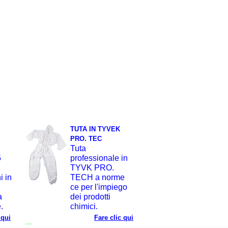
TUTA IN TYVEK
PRO. TEC
Tuta
5
professionale in
TYVK PRO.
i in
TECH a norme
ce per l'impiego
a
dei prodotti
.
chimici.
 qui
Fare clic qui