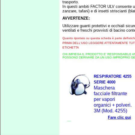
trasporto.
In questi ambiti FACTOR ULV consente un 
zanzare, tafani) e di insetti striscianti (bl
AVVERTENZE:
Utilizzare guanti protettivi e occhiali sicu
ventilati e freschi provvisti di bacino cont
Quanto riportato su questa scheda è parte dell'etich
PRIMA DELL'USO LEGGERE ATTENTAMENTE TUTT
ETICHETTA
CHI IMPIEGA IL PRODOTTO E' RESPONSABILE A
POSSONO DERIVARE DA UN USO IMPROPRIO DE
RESPIRATORE 4255
SERIE 4000
Maschera
facciale filtrante
per vapori
organici + polveri.
3M (Mod. 4255)
Fare clic qui