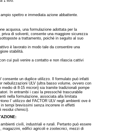
1 litro.
ad ampio spettro e immediata azione abbattente.
e acquosa, una formulazione adottata per la
, priva di solventi, consente una maggiore sicurezza
ee sottoposte a trattamento, poiché in seguito al suo
attivo è lavorato in modo tale da consentire una
iore stabilità.
 cui può venire a contatto e non rilascia cattivi
onsente un duplice utilizzo. Il formulato può infatti
per nebulizzazioni ULV (ultra basso volume, ovvero con
o medio di 8-15 micron) sia tramite tradizionali pompe
atori. In entrambi i casi la pressoché trascurabile
venti nella formulazione, associata alla limitata
sentono l’ utilizzo del FACTOR ULV negli ambienti ove è
i in tempi brevissimi senza incorrere in effetti
di residui chimici).
'AZIONE:
bienti civili, industriali e rurali. Pertanto può essere
li, magazzini, edifici agricoli e zootecnici, mezzi di